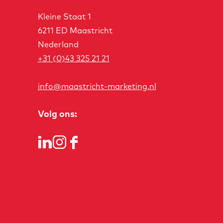
Kleine Staat 1
6211 ED Maastricht
Nederland
+31 (0)43 325 21 21
info@maastricht-marketing.nl
Volg ons:
L
I
F
i
n
a
n
s
c
k
t
e
e
a
b
d
g
o