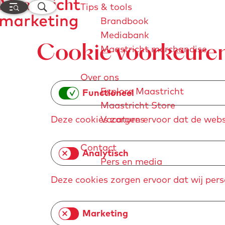
M
Z
Tips & tools
e
o
Brandbook
n
e
Mediabank
G
u
k
Maastricht merchandise
Cookie voorkeure
a
e
n
n
Over ons
a
Explore Maastricht
a
Functioneel
Maastricht Store
r
Vacatures
Deze cookies zorgen ervoor dat de webs
d
e
Contact
h
Analytisch
Pers en media
o
m
Deze cookies zorgen ervoor dat wij per
e
Explore Maastricht
Maastricht Store
Visi
p
Marketing
a