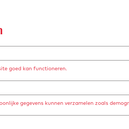
n
ite goed kan functioneren.
soonlijke gegevens kunnen verzamelen zoals demogr
t Maastricht