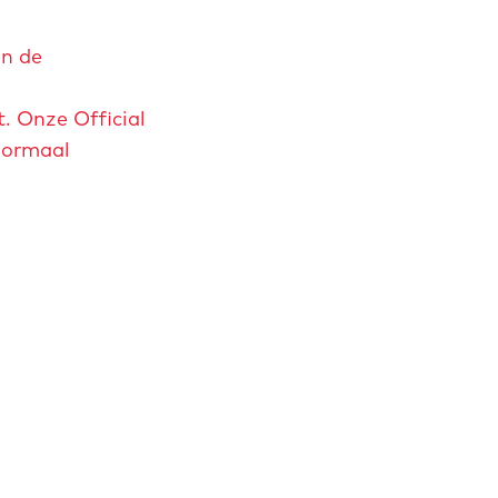
in de
. Onze Official
 normaal