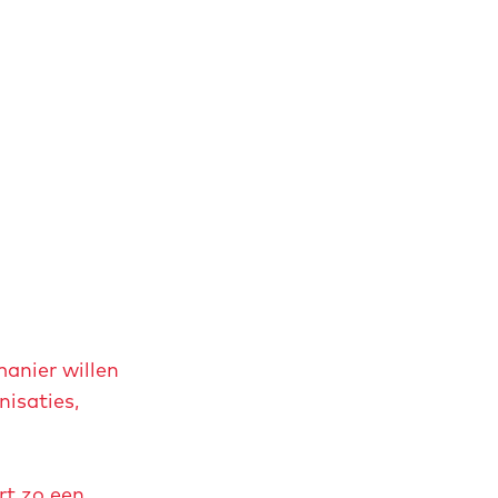
manier willen
nisaties,
rt zo een