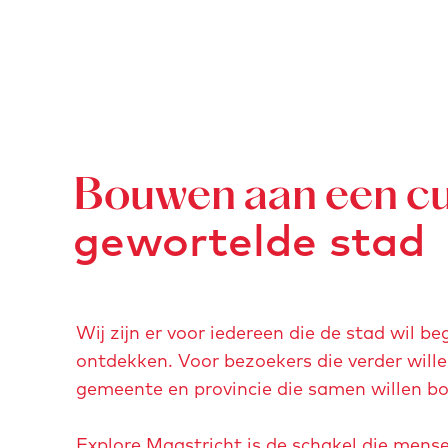
e
g
n
e
Bouwen aan een cu
gewortelde stad
Wij zijn er voor iedereen die de stad wil 
ontdekken. Voor bezoekers die verder wille
gemeente en provincie die samen willen b
Explore Maastricht is de schakel die mense