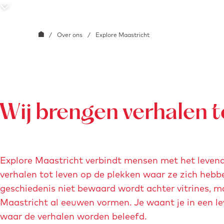
g
S
e
c
G
/
Over ons
/
Explore Maastricht
r
a
o
n
l
a
l
a
n
r
Wij brengen verhalen t
a
d
a
e
r
h
Explore Maastricht verbindt mensen met het leven
b
o
verhalen tot leven op de plekken waar ze zich heb
e
m
geschiedenis niet bewaard wordt achter vitrines, m
n
e
Maastricht al eeuwen vormen. Je waant je in een le
e
p
waar de verhalen worden beleefd.
d
a