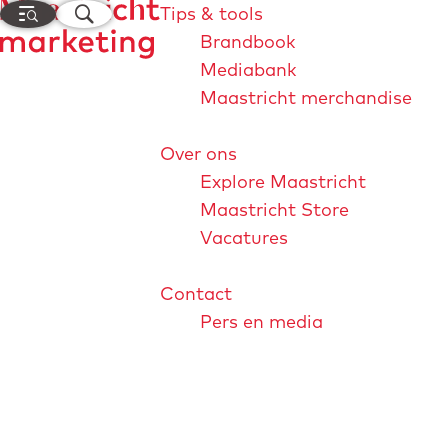
M
Z
Tips & tools
e
o
Brandbook
n
e
Mediabank
G
u
k
Maastricht merchandise
a
e
n
n
Over ons
a
Explore Maastricht
a
Maastricht Store
r
Explore Maastricht
Vacatures
d
e
Contact
h
Pers en media
o
m
e
Explore Maastricht
Maastricht Store
Visi
p
a