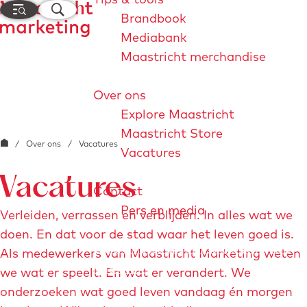
M
Z
Brandbook
e
o
Mediabank
G
n
e
Maastricht merchandise
a
u
k
n
e
Over ons
a
n
Explore Maastricht
a
Maastricht Store
r
G
/
Over ons
/
Vacatures
Vacatures
d
a
e
Vacatures
n
Contact
h
a
Pers en media
Verleiden, verrassen en verblijden. In alles wat we
o
a
doen. En dat voor de stad waar het leven goed is.
m
r
Explore Maastricht
Maastricht Store
Visit
Als medewerkers van Maastricht Marketing weten
e
d
Maastricht
we wat er speelt. En wat er verandert. We
p
e
onderzoeken wat goed leven vandaag én morgen
a
h