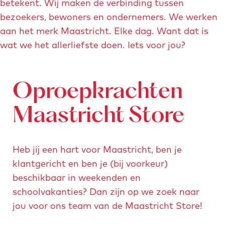
betekent. Wij maken de verbinding tussen
g
o
bezoekers, bewoners en ondernemers. We werken
e
m
aan het merk Maastricht. Elke dag. Want dat is
e
wat we het allerliefste doen. Iets voor jou?
p
a
g
Oproepkrachten
e
Maastricht Store
Heb jij een hart voor Maastricht, ben je
klantgericht en ben je (bij voorkeur)
beschikbaar in weekenden en
schoolvakanties? Dan zijn op we zoek naar
jou voor ons team van de Maastricht Store!