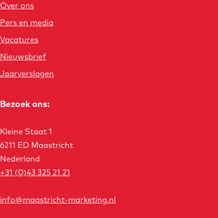
Over ons
i
Pers en media
t
M
Vacatures
a
Nieuwsbrief
a
Jaarverslagen
s
t
Bezoek ons:
r
i
Kleine Staat 1
c
6211 ED Maastricht
h
Nederland
t
+31 (0)43 325 21 21
info@maastricht-marketing.nl