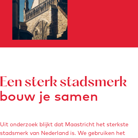
Een sterk stadsmerk
bouw je samen
Uit onderzoek blijkt dat Maastricht het sterkste
stadsmerk van Nederland is. We gebruiken het