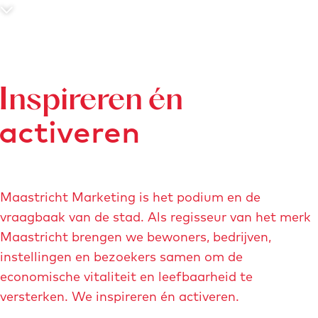
g
S
e
c
r
o
Inspireren én
l
activeren
l
n
a
a
Maastricht Marketing is het podium en de
r
vraagbaak van de stad. Als regisseur van het merk
b
Maastricht brengen we bewoners, bedrijven,
e
instellingen en bezoekers samen om de
n
economische vitaliteit en leefbaarheid te
e
versterken. We inspireren én activeren.
d