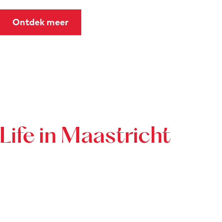
e
n
Ontdek meer
Life in Maastricht