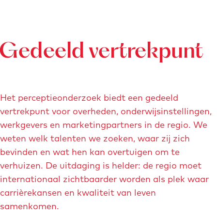
-
f
i
e
Gedeeld vertrekpunt
t
s
-
Het perceptieonderzoek biedt een gedeeld
t
vertrekpunt voor overheden, onderwijsinstellingen,
r
werkgevers en marketingpartners in de regio. We
a
weten welk talenten we zoeken, waar zij zich
p
bevinden en wat hen kan overtuigen om te
p
verhuizen. De uitdaging is helder: de regio moet
e
internationaal zichtbaarder worden als plek waar
n
carrièrekansen en kwaliteit van leven
-
samenkomen.
h