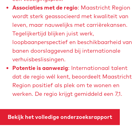
t
Associaties met de regio
: Maastricht Region
t
wordt sterk geassocieerd met kwaliteit van
a
leven, maar nauwelijks met carrièrekansen.
r
Tegelijkertijd blijken juist werk,
d
loopbaanperspectief en beschikbaarheid van
-
banen doorslaggevend bij internationale
g
verhuisbeslissingen.
e
Potentie is aanwezig
: Internationaal talent
v
dat de regio wél kent, beoordeelt Maastricht
e
Region positief als plek om te wonen en
l
werken. De regio krijgt gemiddeld een 7,1.
-
h
u
Bekijk het volledige onderzoeksrapport
i
s