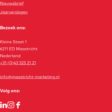
Nieuwsbrief
i
i
n
Jaarverslagen
n
n
a
a
o
o
Bezoek ons:
p
p
W
P
Kleine Staat 1
h
i
6211 ED Maastricht
a
n
Nederland
t
t
+31 (0)43 325 21 21
s
e
A
r
info@maastricht-marketing.nl
p
e
p
s
Volg ons:
t
L
I
F