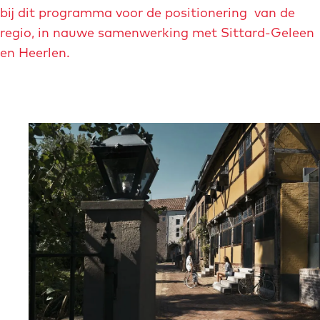
bij dit programma voor de positionering van de
regio, in nauwe samenwerking met Sittard-Geleen
en Heerlen.
O
p
e
n
p
o
p
u
p
m