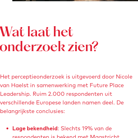
e
t
v
e
Wat laat het
r
onderzoek zien?
g
r
o
t
Het perceptieonderzoek is uitgevoerd door Nicole
e
van Haelst in samenwerking met Future Place
a
Leadership. Ruim 2.000 respondenten uit
f
verschillende Europese landen namen deel. De
b
belangrijkste conclusies:
e
e
Lage bekendheid
: Slechts 19% van de
l
respondenten is bekend met Maastricht