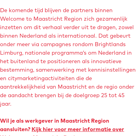
u
De komende tijd blijven de partners binnen
g
Welcome to Maastricht Region zich gezamenlijk
o
inzetten om dit verhaal verder uit te dragen, zowel
-
binnen Nederland als internationaal. Dat gebeurt
t
onder meer via campagnes rondom Brightlands
h
Limburg, nationale programma’s om Nederland in
o
het buitenland te positioneren als innovatieve
m
bestemming, samenwerking met kennisinstellingen
a
en citymarketingactiviteiten die de
s
aantrekkelijkheid van Maastricht en de regio onder
s
de aandacht brengen bij de doelgroep 25 tot 45
e
jaar.
n
.
Wil je als werkgever in Maastricht Region
j
aansluiten?
Kijk hier voor meer informatie over
p