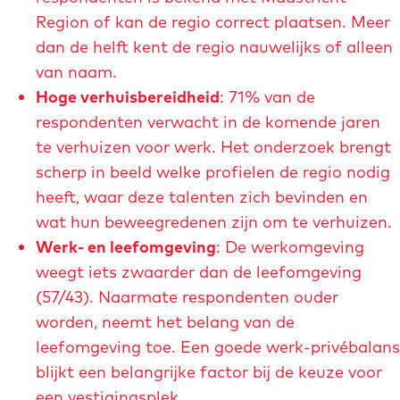
d
Region of kan de regio correct plaatsen. Meer
i
dan de helft kent de regio nauwelijks of alleen
n
van naam.
g
Hoge verhuisbereidheid
: 71% van de
i
respondenten verwacht in de komende jaren
n
te verhuizen voor werk. Het onderzoek brengt
l
scherp in beeld welke profielen de regio nodig
i
heeft, waar deze talenten zich bevinden en
m
wat hun beweegredenen zijn om te verhuizen.
b
Werk- en leefomgeving
: De werkomgeving
u
weegt iets zwaarder dan de leefomgeving
r
(57/43). Naarmate respondenten ouder
g
worden, neemt het belang van de
-
leefomgeving toe. Een goede werk-privébalans
s
blijkt een belangrijke factor bij de keuze voor
i
een vestigingsplek.