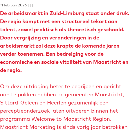
g
o
11 februari 2026
|
|
|
e
m
De arbeidsmarkt in Zuid-Limburg staat onder druk.
e
De regio kampt met een structureel tekort aan
p
talent, zowel praktisch als theoretisch geschoold.
a
Door vergrijzing en veranderingen in de
g
arbeidsmarkt zal deze krapte de komende jaren
e
verder toenemen. Een bedreiging voor de
economische en sociale vitaliteit van Maastricht en
de regio.
Om deze uitdaging beter te begrijpen en gericht
aan te pakken hebben de gemeenten Maastricht,
Sittard-Geleen en Heerlen gezamenlijk een
perceptieonderzoek laten uitvoeren binnen het
programma
Welcome to Maastricht Region
.
Maastricht Marketing is sinds vorig jaar betrokken