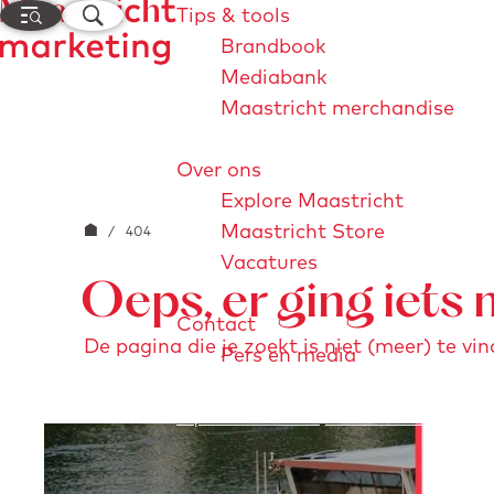
M
Z
Tips & tools
e
o
Brandbook
n
e
Mediabank
G
u
k
Maastricht merchandise
a
e
n
n
Over ons
a
Explore Maastricht
a
Maastricht Store
r
G
/
404
Vacatures
d
a
Oeps, er ging iets 
e
n
Contact
h
a
De pagina die je zoekt is niet (meer) te vin
Pers en media
o
a
m
r
e
d
Explore Maastricht
Maastricht Store
Visi
p
e
a
h