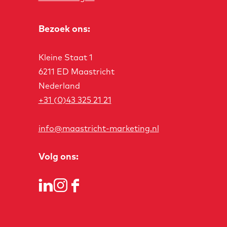
Bezoek ons:
Kleine Staat 1
6211 ED Maastricht
Nederland
+31 (0)43 325 21 21
info@maastricht-marketing.nl
Volg ons:
L
I
F
i
n
a
n
s
c