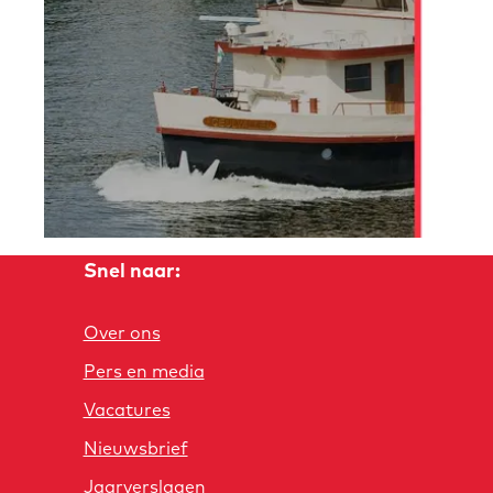
g
o
e
m
e
p
a
g
e
Snel naar:
Over ons
Pers en media
Vacatures
Nieuwsbrief
Jaarverslagen