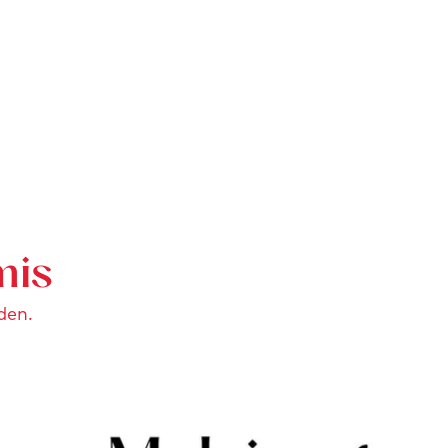
mis
den.
t Maastricht