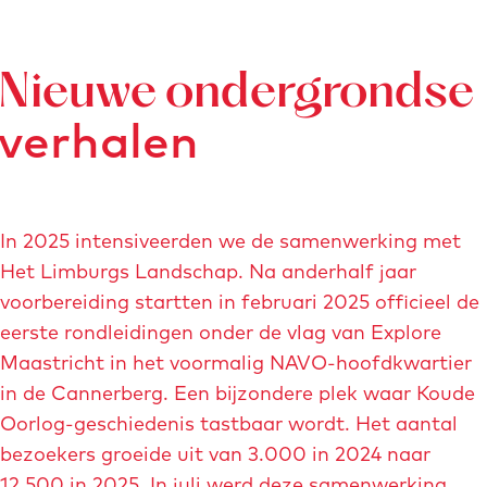
e
g
n
e
Nieuwe ondergrondse
verhalen
In 2025 intensiveerden we de samenwerking met
Het Limburgs Landschap. Na anderhalf jaar
voorbereiding startten in februari 2025 officieel de
eerste rondleidingen onder de vlag van Explore
Maastricht in het voormalig NAVO-hoofdkwartier
in de Cannerberg. Een bijzondere plek waar Koude
Oorlog-geschiedenis tastbaar wordt. Het aantal
bezoekers groeide uit van 3.000 in 2024 naar
12.500 in 2025. In juli werd deze samenwerking