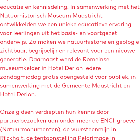
m
-
d
educatie en kennisdeling. In samenwerking met het
a
h
a
Natuurhistorisch Museum Maastricht
l
o
l
ontwikkelden we een unieke educatieve ervaring
i
o
g
voor leerlingen uit het basis- en voortgezet
g
f
r
onderwijs. Zo maken we natuurhistorie en geologie
-
d
o
zichtbaar, begrijpelijk en relevant voor een nieuwe
n
k
e
generatie. Daarnaast werd de Romeinse
a
w
v
museumkelder in Hotel Derlon iedere
v
a
e
zondagmiddag gratis opengesteld voor publiek, in
o
r
-
samenwerking met de Gemeente Maastricht en
-
t
e
Hotel Derlon.
h
i
x
o
e
p
Onze gidsen verdiepten hun kennis door
o
r
l
partnerbezoeken aan onder meer de ENCI-groeve
f
-
o
(Natuurmonumenten), de vuursteenmijn in
d
m
r
Rijckholt, de tentoonstelling Pelgrimage in