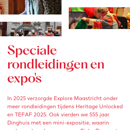
e
e
e
n
n
n
p
p
p
o
o
o
p
p
p
u
u
u
Speciale
p
p
p
m
m
m
rondleidingen en
e
e
e
expo's
t
t
t
v
v
v
e
e
e
In 2025 verzorgde Explore Maastricht onder
r
r
r
meer rondleidingen tijdens Heritage Unlocked
g
g
g
en TEFAF 2025. Ook vierden we 555 jaar
r
r
r
Dinghuis met een mini-expositie, waarin
o
o
o