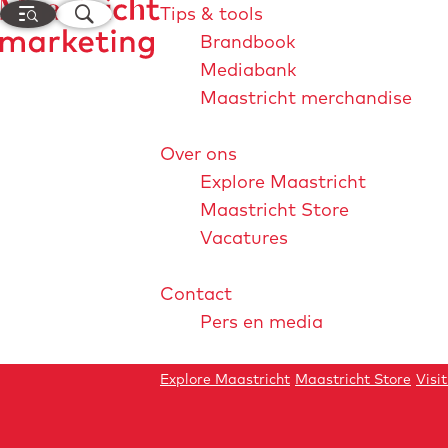
M
Z
Tips & tools
e
o
Brandbook
n
e
Mediabank
G
u
k
Maastricht merchandise
a
e
n
n
Over ons
a
Explore Maastricht
Reflections 2025
a
Maastricht Store
r
Explore
Vacatures
d
e
Maastricht
Contact
h
Pers en media
o
m
e
Explore Maastricht
Maastricht Store
Visi
p
a