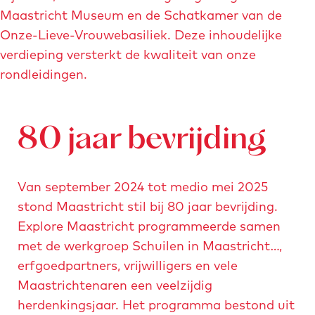
k
a
e
Maastricht Museum en de Schatkamer van de
w
a
-
Onze-Lieve-Vrouwebasiliek. Deze inhoudelijke
a
s
m
verdieping versterkt de kwaliteit van onze
r
t
a
rondleidingen.
t
r
a
i
i
s
e
c
t
80 jaar bevrijding
r
h
r
-
t
i
Van september 2024 tot medio mei 2025
m
-
c
stond Maastricht stil bij 80 jaar bevrijding.
a
r
h
Explore Maastricht programmeerde samen
a
o
t
met de werkgroep Schuilen in Maastricht…,
s
n
.
erfgoedpartners, vrijwilligers en vele
t
d
j
Maastrichtenaren een veelzijdig
r
l
p
herdenkingsjaar. Het programma bestond uit
i
e
g