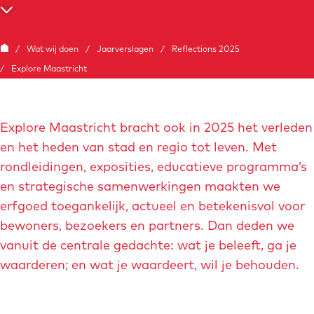
g
S
e
c
G
/
Wat wij doen
/
Jaarverslagen
/
Reflections 2025
r
a
/
Explore Maastricht
o
n
l
a
l
Explore Maastricht bracht ook in 2025 het verleden
a
n
en het heden van stad en regio tot leven. Met
r
a
rondleidingen, exposities, educatieve programma’s
d
a
en strategische samenwerkingen maakten we
e
r
erfgoed toegankelijk, actueel en betekenisvol voor
h
b
bewoners, bezoekers en partners. Dan deden we
o
e
vanuit de centrale gedachte: wat je beleeft, ga je
m
n
waarderen; en wat je waardeert, wil je behouden.
e
e
p
d
a