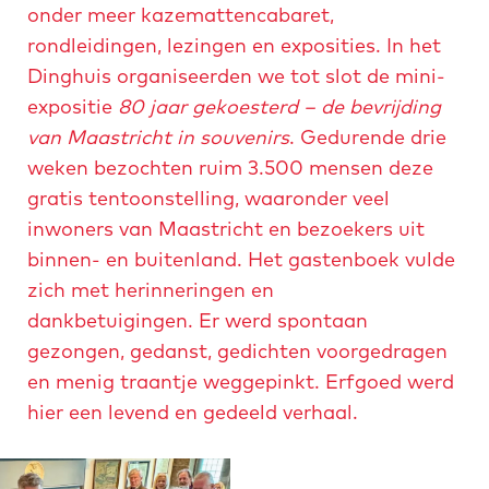
onder meer kazemattencabaret,
c
i
rondleidingen, lezingen en exposities. In het
h
d
Dinghuis organiseerden we tot slot de mini-
t
i
expositie
80 jaar gekoesterd – de bevrijding
n
van Maastricht in souvenirs
. Gedurende drie
g
weken bezochten ruim 3.500 mensen deze
-
gratis tentoonstelling, waaronder veel
m
inwoners van Maastricht en bezoekers uit
a
binnen- en buitenland. Het gastenboek vulde
a
zich met herinneringen en
s
dankbetuigingen. Er werd spontaan
t
gezongen, gedanst, gedichten voorgedragen
r
en menig traantje weggepinkt. Erfgoed werd
i
hier een levend en gedeeld verhaal.
c
h
t