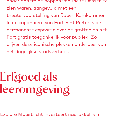
onder andere de poppen van Pieke Dassen te
t
t
t
zien waren, aangevuld met een
e
e
e
theatervoorstelling van Ruben Komkommer.
a
a
a
In de caponnière van Fort Sint Pieter is de
f
f
f
permanente expositie over de grotten en het
b
b
b
Fort gratis toegankelijk voor publiek. Zo
e
e
e
blijven deze iconische plekken onderdeel van
e
e
e
het dagelijkse stadsverhaal.
l
l
l
d
d
d
i
i
i
Erfgoed als
n
n
n
g
g
g
leeromgeving
v
n
b
o
a
o
o
v
n
r
o
s
Explore Maastricht investeert nadrukkelijk in