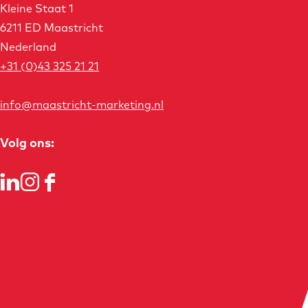
Kleine Staat 1
6211 ED Maastricht
Nederland
+31 (0)43 325 21 21
info@maastricht-marketing.nl
Volg ons:
L
I
F
i
n
a
n
s
c
k
t
e
e
a
b
d
g
o
I
r
o