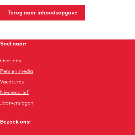
S
e
a
Terug naar inhoudsopgave
n
m
c
e
a
n
m
Snel naar:
w
p
e
a
r
Over ons
g
k
Pers en media
n
i
e
Vacatures
n
s
Nieuwsbrief
g
e
Jaarverslagen
n
Bezoek ons: