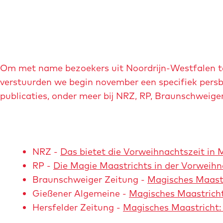
b
e
e
l
d
Om met name bezoekers uit Noordrijn-Westfalen t
i
verstuurden we begin november een specifiek persbe
n
publicaties, onder meer bij NRZ, RP, Braunschweige
g
m
a
g
NRZ -
Das bietet die Vorweihnachtszeit in 
i
RP -
Die Magie Maastrichts in der Vorweihn
s
Braunschweiger Zeitung -
Magisches Maastr
c
Gießener Algemeine -
Magisches Maastricht
h
Hersfelder Zeitung -
Magisches Maastricht: 
-