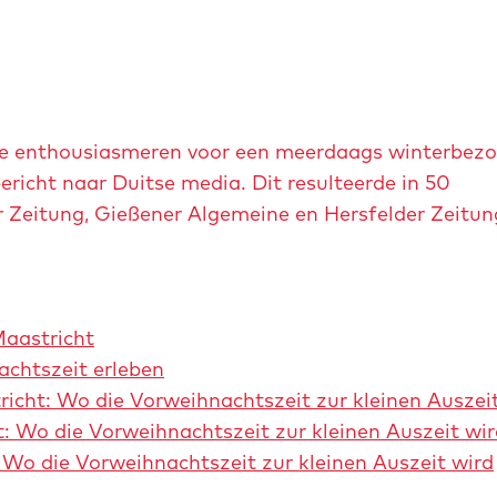
b
e
e
l
d
e enthousiasmeren voor een meerdaags winterbezo
i
richt naar Duitse media. Dit resulteerde in 50
n
r Zeitung, Gießener Algemeine en Hersfelder Zeitun
g
m
a
g
Maastricht
i
achtszeit erleben
s
icht: Wo die Vorweihnachtszeit zur kleinen Auszei
c
: Wo die Vorweihnachtszeit zur kleinen Auszeit wir
h
Wo die Vorweihnachtszeit zur kleinen Auszeit wird
-