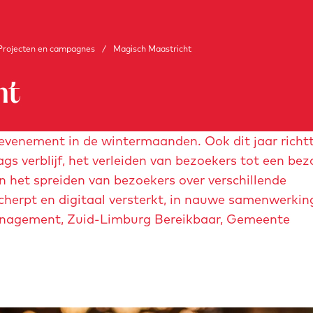
Projecten en campagnes
/
Magisch Maastricht
ht
 evenement in de wintermaanden. Ook dit jaar richt
s verblijf, het verleiden van bezoekers tot een bez
het spreiden van bezoekers over verschillende
scherpt en digitaal versterkt, in nauwe samenwerki
management, Zuid-Limburg Bereikbaar, Gemeente