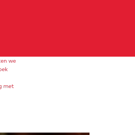
ten we
oek
ng met