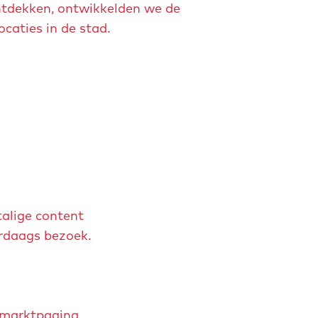
ontdekken, ontwikkelden we de
caties in de stad.
talige content
erdaags bezoek.
stmarktpagina