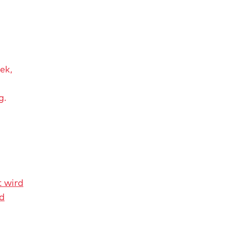
ek,
g.
t wird
d