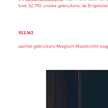
trok 32.792 unieke gebruikers, de Engelstal
103.162
aantal gebruikers Magisch Maastricht-pag
O
p
e
n
p
o