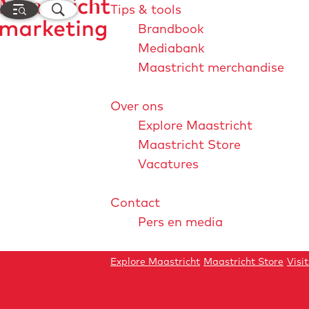
M
Z
Tips & tools
e
o
Brandbook
n
e
Mediabank
G
u
k
Maastricht merchandise
a
e
n
n
Over ons
a
Explore Maastricht
a
Reflections 2025
Maastricht Store
r
Vacatures
d
Projecten en campa
e
Contact
h
Pers en media
o
m
e
Explore Maastricht
Maastricht Store
Visi
p
a